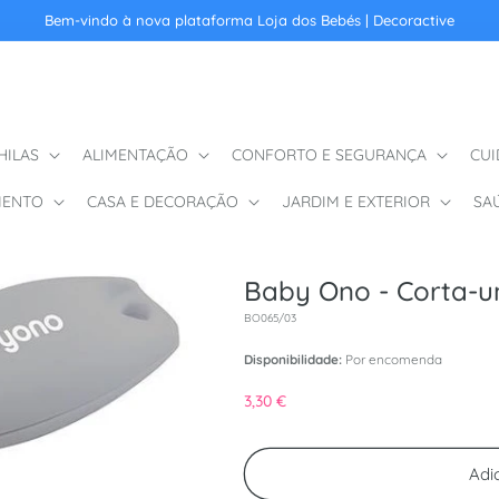
Bem-vindo à nova plataforma Loja dos Bebés | Decoractive
HILAS
ALIMENTAÇÃO
CONFORTO E SEGURANÇA
CUI
MENTO
CASA E DECORAÇÃO
JARDIM E EXTERIOR
SA
Baby Ono - Corta-u
SKU:
BO065/03
Disponibilidade:
Por encomenda
Preço normal
3,30 €
Adi