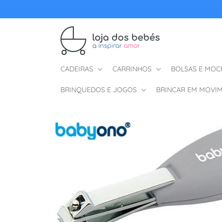
ltar para o conteúdo
CADEIRAS
CARRINHOS
BOLSAS E MOC
BRINQUEDOS E JOGOS
BRINCAR EM MOVI
Saltar para a informação do produto