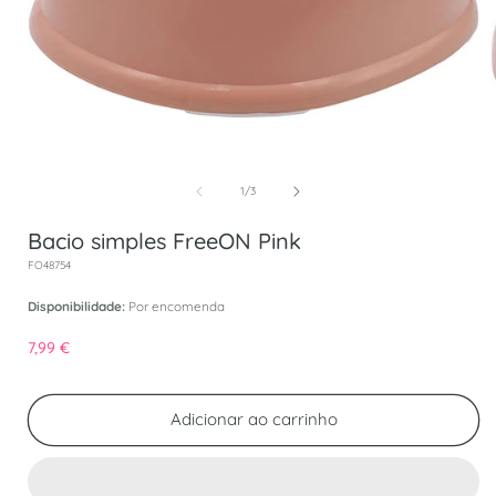
Abrir conteúdo multimédia 1 em modal
de
1
/
3
Bacio simples FreeON Pink
SKU:
FO48754
Disponibilidade:
Por encomenda
Preço normal
7,99 €
Adicionar ao carrinho