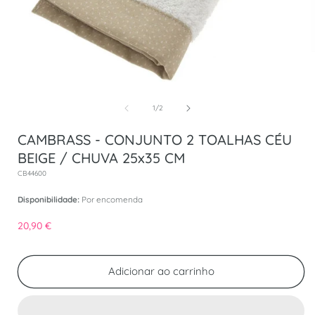
Abrir conteúdo multimédia 1 em modal
de
1
/
2
CAMBRASS - CONJUNTO 2 TOALHAS CÉU
BEIGE / CHUVA 25x35 CM
SKU:
CB44600
Disponibilidade:
Por encomenda
Preço normal
20,90 €
Adicionar ao carrinho