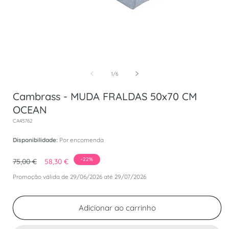
Abrir conteúdo multimédia 1 em modal
de
1
/
6
Cambrass - MUDA FRALDAS 50x70 CM
OCEAN
SKU:
CA45762
Disponibilidade:
Por encomenda
Preço normal
Preço de saldo
-22%
75,00 €
58,30 €
Promoção válida de 29/06/2026 até 29/07/2026
Adicionar ao carrinho