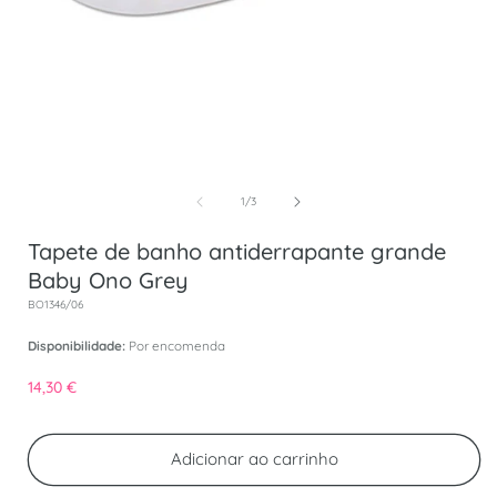
Abrir conteúdo multimédia 1 em modal
de
1
/
3
Tapete de banho antiderrapante grande
Baby Ono Grey
SKU:
BO1346/06
Disponibilidade:
Por encomenda
Preço normal
14,30 €
Adicionar ao carrinho